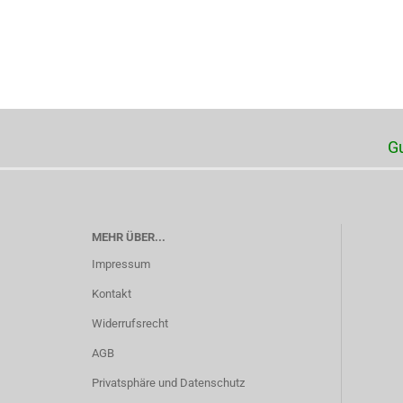
G
MEHR ÜBER...
Impressum
Kontakt
Widerrufsrecht
AGB
Privatsphäre und Datenschutz