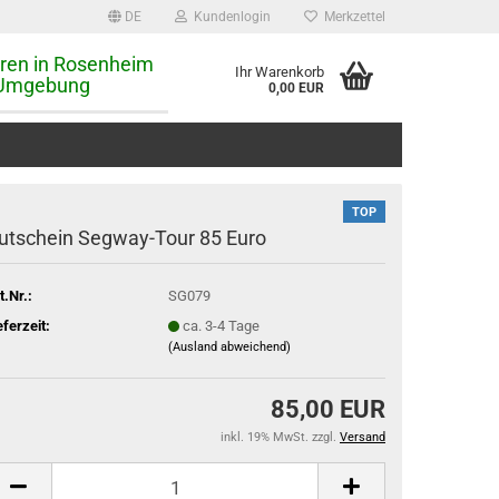
DE
Kundenlogin
Merkzettel
ren in Rosenheim
Ihr Warenkorb
Umgebung
0,00 EUR
TOP
utschein Segway-Tour 85 Euro
t.Nr.:
SG079
eferzeit:
ca. 3-4 Tage
(Ausland abweichend)
85,00 EUR
inkl. 19% MwSt. zzgl.
Versand