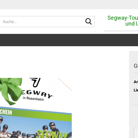
Segway-Tou
Suche...
und 
G
Ar
Li